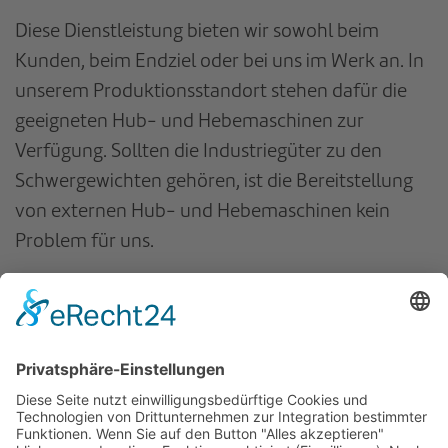
Diese Dienstleistung bieten wir sowohl beim
Kunden, beim Endziel oder bei uns im Werk an. In
unserem Produktionsstandort stehen dafür die
geeigneten Hub- und Hebemaschinen zur
Verfügung. Sollten die Industriegüter zu den
Schwergewichten gehören, ist die Bereitstellung
von externen Hub- und Hebemaschinen kein
Problem für uns.
Für weitergehende Informationen und
Angebote
Sprechen Sie uns an
.
zurück