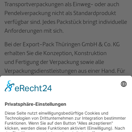
Transportverpackungen als Einweg- oder auch
Pendelverpackung nicht als Standardprodukt
verfügbar sind. Jedes Packstück bringt individuelle
Anforderungen mit sich.
Bei der Export-Pack Thüringen GmbH & Co. KG
erhalten Sie die Konzeption, Konstruktion
und Fertigung der Verpackung sowie alle
Verpackungsdienstleistungen aus einer Hand. Für
weitergehende Informationen und
Angebote
Sprechen Sie uns an
.
zurück