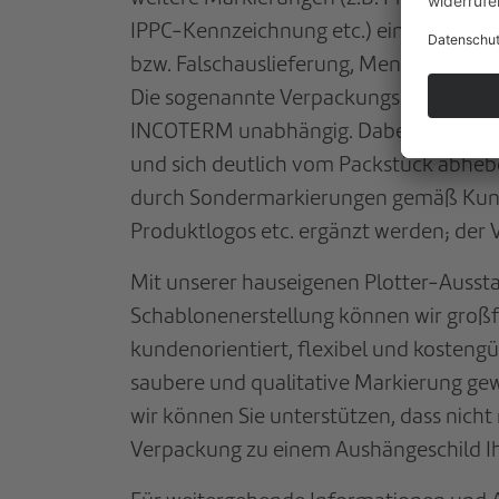
IPPC-Kennzeichnung etc.) ein wichtiger
bzw. Falschauslieferung, Mengenverlust
Die sogenannte Verpackungsmarkierung i
INCOTERM unabhängig. Dabei sollte die 
und sich deutlich vom Packstück abheb
durch Sondermarkierungen gemäß Kund
Produktlogos etc. ergänzt werden; der V
Mit unserer hauseigenen Plotter-Ausst
Schablonenerstellung können wir groß
kundenorientiert, flexibel und kostengü
saubere und qualitative Markierung gew
wir können Sie unterstützen, dass nicht
Verpackung zu einem Aushängeschild I