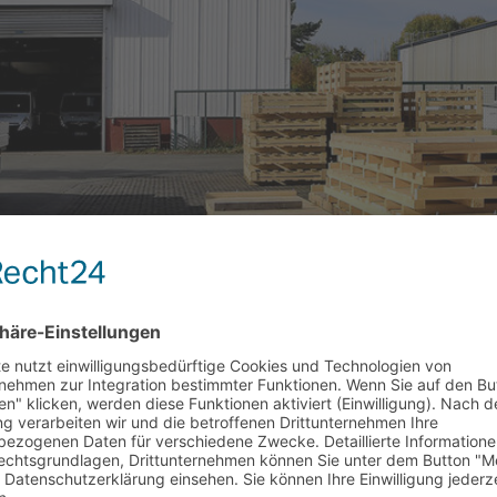
gütern für den sicheren T
bole, Collodaten etc.), welche zur
 und Lagerung beitragen, sind
pfänger und Absender, Collodaten,