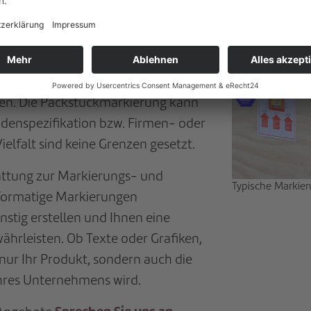
 Bestandteil, um Fehlverladungen
e und ggf. Zollstrafen vorzubeugen.
st Teil der Verpackung. Sie ist von
Markierung klar und präzise sein
en. Die Packstückmarkierung kann
enspezifikation bzw. Firmen- oder
ielfalt sind keine Grenzen gesetzt.
attung zur Markierungs- und
Typische Markier
formatige Markierungen
nstig erstellen und Ihnen eine
ährleisten. Ob Texte oder Grafiken,
 nur Ihr Produkt, sondern auch die
hres Unternehmens wird.